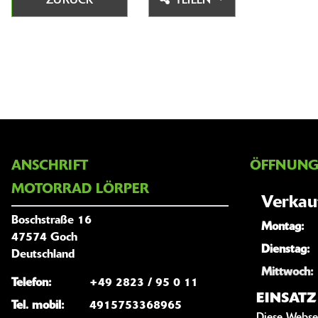
ZURÜCK
TEILEN
ANSCHRIFT
ÖFFNUNG
MOTORRAD LÖRPER
Verkau
Boschstraße 16
Montag:
47574 Goch
Dienstag:
Deutschland
Mittwoch:
Telefon:
+49 2823 / 95 0 11
Donnersta
EINSAT
Tel. mobil:
4915753368965
Freitag: