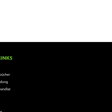
LINKS
bücher
idung
handise